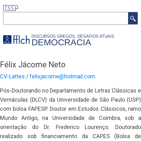
Pular
para
Buscar
o
NAVEGAÇÃO
conteúdo
DISCURSOS GREGOS, DESAFIOS ATUAIS
PRINCIPAL
principal
DEMOCRACIA
Félix Jácome Neto
CV-Lattes
/
felixjacome@hotmail.com
Pós-Doutorando no Departamento de Letras Clássicas e
Vernáculas (DLCV) da Universidade de São Paulo (USP)
com bolsa FAPESP. Doutor em Estudos Clássicos, ramo
Mundo Antigo, na Universidade de Coimbra, sob a
orientação do Dr. Frederico Lourenço. Doutorado
realizado sob financiamento da CAPES (Bolsa de