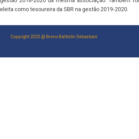
gestão 2018-2020 da mesma associação. Também foi
eleita como tesoureira da SBR na gestão 2019-2020.
Copyright 2025 @ Breno Battistin Sebastiani
RODAPÉ