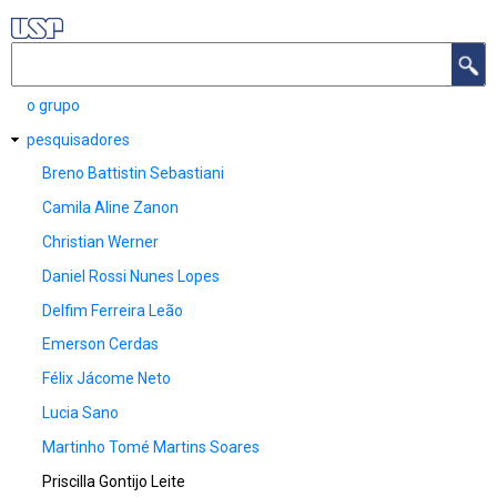
Pular
para
Buscar
o
o grupo
NAVEGAÇÃO
conteúdo
PRINCIPAL
pesquisadores
principal
Breno Battistin Sebastiani
Camila Aline Zanon
Christian Werner
Daniel Rossi Nunes Lopes
Delfim Ferreira Leão
Emerson Cerdas
Félix Jácome Neto
Lucia Sano
Martinho Tomé Martins Soares
Priscilla Gontijo Leite